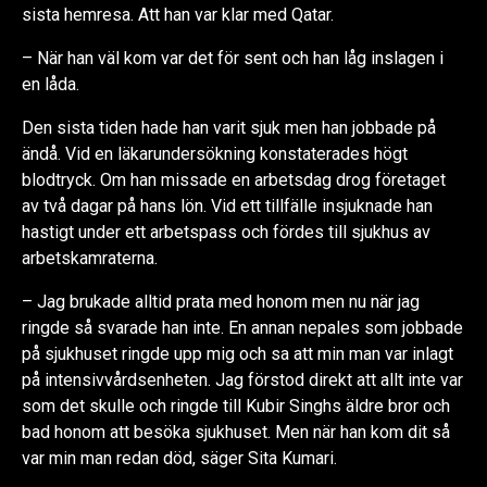
sista hemresa. Att han var klar med Qatar.
– När han väl kom var det för sent och han låg inslagen i
en låda.
Den sista tiden hade han varit sjuk men han jobbade på
ändå. Vid en läkarundersökning konstaterades högt
blodtryck. Om han missade en arbetsdag drog företaget
av två dagar på hans lön. Vid ett tillfälle insjuknade han
hastigt under ett arbetspass och fördes till sjukhus av
arbetskamraterna.
– Jag brukade alltid prata med honom men nu när jag
ringde så svarade han inte. En annan nepales som jobbade
på sjukhuset ringde upp mig och sa att min man var inlagt
på intensivvårdsenheten. Jag förstod direkt att allt inte var
som det skulle och ringde till Kubir Singhs äldre bror och
bad honom att besöka sjukhuset. Men när han kom dit så
var min man redan död, säger Sita Kumari.