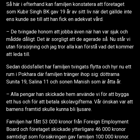
Så här i efterhand kan familjen konstatera att företaget
som Kubir Singh BK gav 19 år av sitt liv när det gällde inte
ens kunde se till att han fick en adekvat vård.
– De tvingade honom att jobba även när han var sjuk och
mådde dåligt. Det är sorgligt att de agerade så. Nu står vi
utan försörjning och jag tror alla kan förstå vad det kommer
att leda till.
Sedan dödsfallet har familjen tvingats flytta och hyr nu ett
rum i Pokhara där familjen tränger ihop sig: döttrarna
Sunita 19, Salina 11 och sonen Manish som är åtta år.
– Alla pengar han skickade hem använde vi för att bygga
ett hus och för att betala skolavgifterna. Vår önskan var att
barnens framtid skulle kunna bli ljusare.
Familjen har fått 53 000 kronor från Foreign Employment
Board och företaget skickade ytterligare 46 000 kronor
samtidigt som försäkringen gav familjen 100 000 kronor.