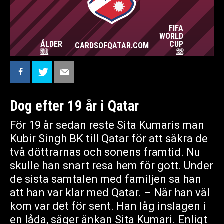
TVINGADE HONOM ATT JOBBA ÄVEN NÄR
HAN VAR SJUK. NU STÅR VI UTAN
FÖRSÖRJNING OCH JAG TROR ALLA KAN
FIFA
FÖRSTÅ VAD DET KOMMER ATT LEDA TILL.
CARDSOFQATAR.COM
WORLD
— berättat för blankspot
ÅLDER
CUP
CARDSOFQATAR.COM
50
22
Dog efter 19 år i Qatar
För 19 år sedan reste Sita Kumaris man
Kubir Singh BK till Qatar för att säkra de
två döttrarnas och sonens framtid. Nu
skulle han snart resa hem för gott. Under
de sista samtalen med familjen sa han
att han var klar med Qatar. – När han väl
kom var det för sent. Han låg inslagen i
en låda, säger änkan Sita Kumari. Enligt